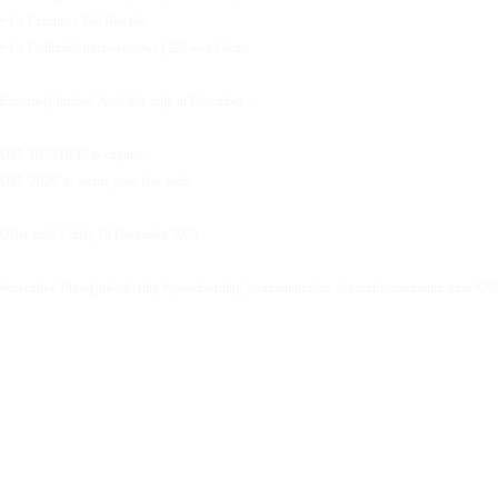
• 1 x Executive Bio Rewrite
• 1 x Unlimited micro-reviews (220-word items
Extremely limited. Available only in December.✨
DM ‘BUNDLE’ to enquire.
DM ‘2026’ to secure your free audit.
Offer ends Friday 19 December 2025.
#executive #thoughtleadership #speechwriting #communication #executivecommunication #20