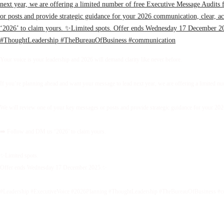
Your voice is your leadership and 2026 will demand clarity like never before.
If you’re planning ahead and want your message to lead next year, we are offering a limited 
We will review one of your key messages or posts and provide strategic guidance for your 2026 
➡️ Follow and DM us ‘2026’ to claim yours.
✨Limited spots.
Offer ends Wednesday 17 December 2025.✨
#Leadership #ExecutiveVoice #2026Planning #ThoughtLeadership #TheBureauOfBusiness #