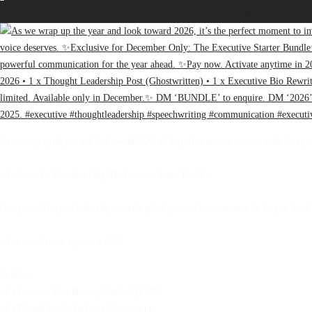
Open post by thebureauofbusiness with ID 17936163471107848
As we wrap up the year and look toward 2026, it’s the perfect moment to invest in the clarity, 
✨Exclusive for December Only: The Executive Starter Bundle✨
Give yourself (or your leadership team) the gift of powerful communication for the year ahead.
✨Pay now. Activate anytime in 2026.
Includes:
• 1 x Executive Voice Message Plan for Q1 2026
• 1 x Thought Leadership Post (Ghostwritten)