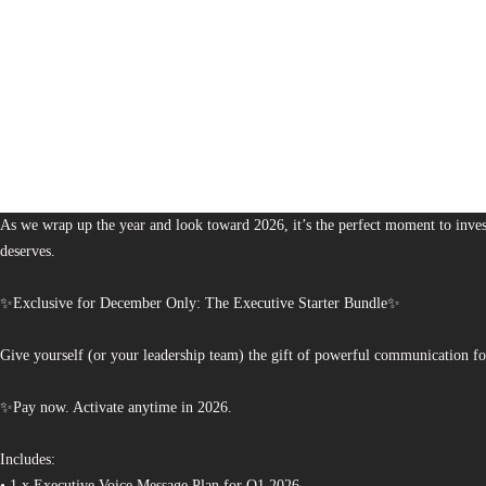
1,378
The Bureau of Business is Australia’s boutique partner for brands and leaders 
As we wrap up the year and look toward 2026, it’s the perfect moment to invest
deserves.
✨Exclusive for December Only: The Executive Starter Bundle✨
Give yourself (or your leadership team) the gift of powerful communication fo
✨Pay now. Activate anytime in 2026.
Includes:
• 1 x Executive Voice Message Plan for Q1 2026