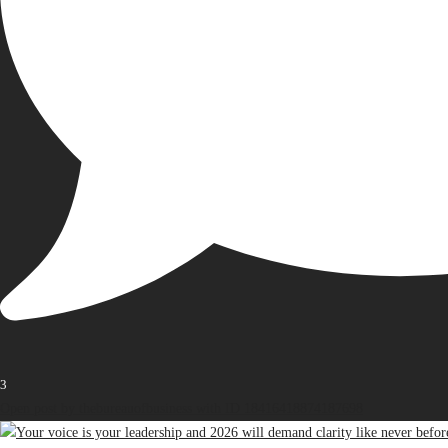
3
Open post by thebureauofbusiness with ID 18416418874187698