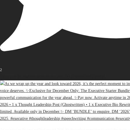
2
Open post by thebureauofbusiness with ID 17936163471107848
As we wrap up the year and look toward 2026, it’s the perfect moment to invest in the clarity, 