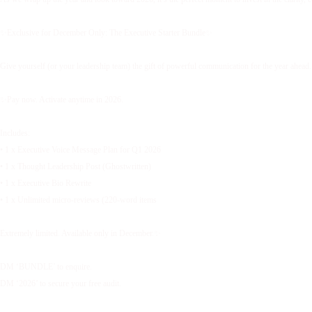
✨Exclusive for December Only: The Executive Starter Bundle✨
Give yourself (or your leadership team) the gift of powerful communication for the year ahead.
✨Pay now. Activate anytime in 2026.
Includes:
• 1 x Executive Voice Message Plan for Q1 2026
• 1 x Thought Leadership Post (Ghostwritten)
• 1 x Executive Bio Rewrite
• 1 x Unlimited micro-reviews (220-word items
Extremely limited. Available only in December.✨
DM ‘BUNDLE’ to enquire.
DM ‘2026’ to secure your free audit.