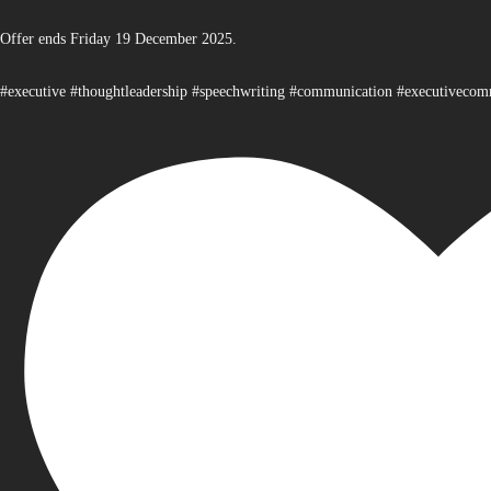
Offer ends Friday 19 December 2025.
#executive #thoughtleadership #speechwriting #communication #executiveco