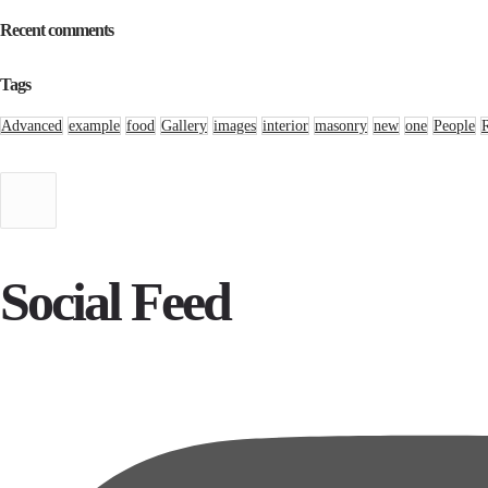
Recent comments
Tags
Advanced
example
food
Gallery
images
interior
masonry
new
one
People
Social Feed