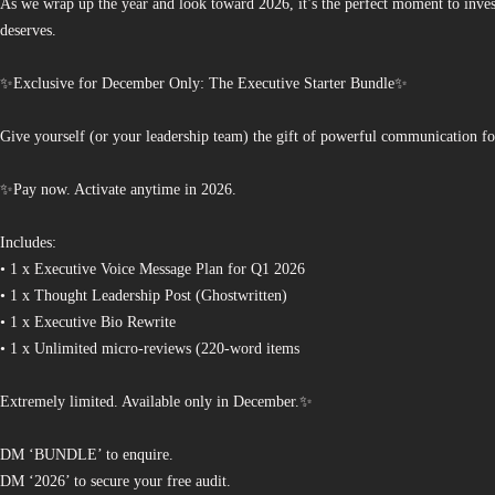
As we wrap up the year and look toward 2026, it’s the perfect moment to invest
deserves.
✨Exclusive for December Only: The Executive Starter Bundle✨
Give yourself (or your leadership team) the gift of powerful communication fo
✨Pay now. Activate anytime in 2026.
Includes:
• 1 x Executive Voice Message Plan for Q1 2026
• 1 x Thought Leadership Post (Ghostwritten)
• 1 x Executive Bio Rewrite
• 1 x Unlimited micro-reviews (220-word items
Extremely limited. Available only in December.✨
DM ‘BUNDLE’ to enquire.
DM ‘2026’ to secure your free audit.