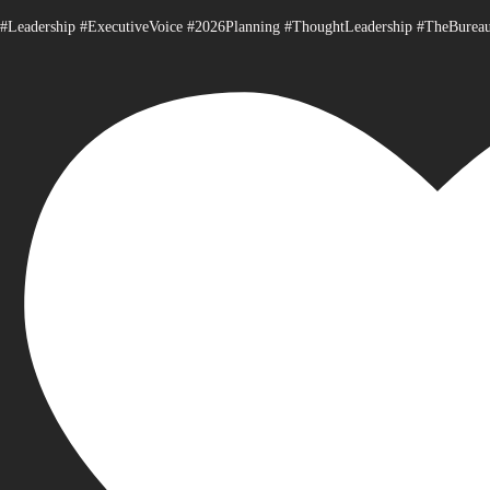
#Leadership #ExecutiveVoice #2026Planning #ThoughtLeadership #TheBurea