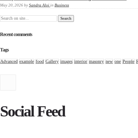
May 20, 2026
by
Sandra Aloi
in
Business
Recent comments
Tags
Advanced
example
food
Gallery
images
interior
masonry
new
one
People
Social Feed