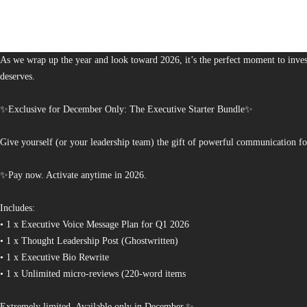
1,380
The Bureau of Business is Australia’s boutique partner for brands and leaders 
As we wrap up the year and look toward 2026, it’s the perfect moment to invest
deserves.
✨Exclusive for December Only: The Executive Starter Bundle✨
Give yourself (or your leadership team) the gift of powerful communication fo
✨Pay now. Activate anytime in 2026.
Includes:
• 1 x Executive Voice Message Plan for Q1 2026
• 1 x Thought Leadership Post (Ghostwritten)
• 1 x Executive Bio Rewrite
• 1 x Unlimited micro-reviews (220-word items
Extremely limited. Available only in December.✨