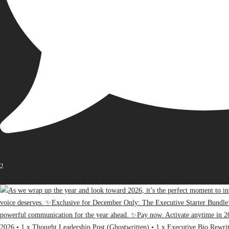
2
Open post by thebureauofbusiness with ID 17936163471107848