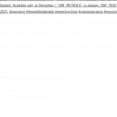
As we wrap up the year and look toward 2026, it’s the perfect moment to invest in the clarity, 
✨Exclusive for December Only: The Executive Starter Bundle✨
Give yourself (or your leadership team) the gift of powerful communication for the year ahead.
✨Pay now. Activate anytime in 2026.
Includes:
• 1 x Executive Voice Message Plan for Q1 2026
• 1 x Thought Leadership Post (Ghostwritten)
• 1 x Executive Bio Rewrite
• 1 x Unlimited micro-reviews (220-word items
Extremely limited. Available only in December.✨