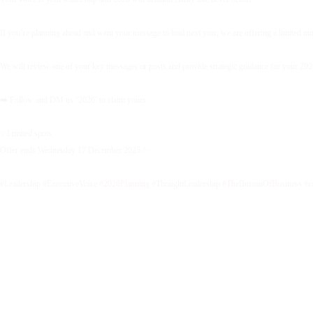
If you’re planning ahead and want your message to lead next year, we are offering a limited 
We will review one of your key messages or posts and provide strategic guidance for your 2026 
➡️ Follow and DM us ‘2026’ to claim yours.
✨Limited spots.
Offer ends Wednesday 17 December 2025.✨
#Leadership #ExecutiveVoice #2026Planning #ThoughtLeadership #TheBureauOfBusiness #