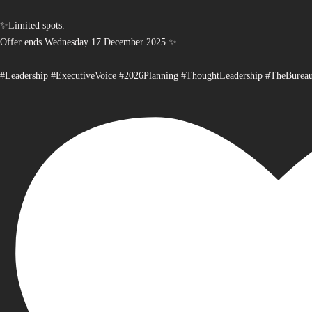
✨Limited spots.
Offer ends Wednesday 17 December 2025.✨
#Leadership #ExecutiveVoice #2026Planning #ThoughtLeadership #TheBurea