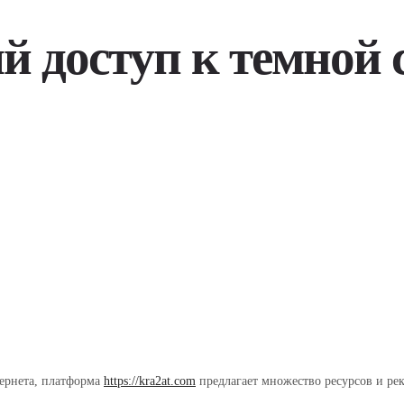
й доступ к темной с
тернета, платформа
https://kra2at.com
предлагает множество ресурсов и рек