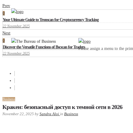
Prev
0
Your Ultimate Guide to Tronscan for Cryptocurrency Tracking
22 November 2025
Next
0
Discover the Versatile Functions of Bscscan for Traders
Please assign a menu to the pr
22 November 2025
Business
Кракен: безопасный доступ к темной сети в 2026
November 22, 2025
by
Sandra Aloi
in
Business